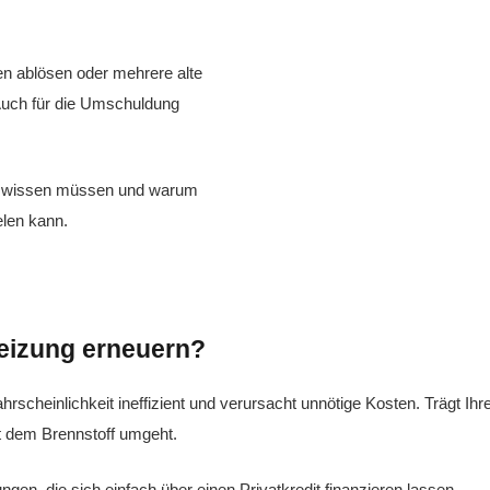
en ablösen oder mehrere alte
Auch für die Umschuldung
dit wissen müssen und warum
len kann.
heizung erneuern?
ahrscheinlichkeit ineffizient und verursacht unnötige Kosten. Trägt Ih
t dem Brennstoff umgeht.
ngen, die sich einfach über einen Privatkredit finanzieren lassen.